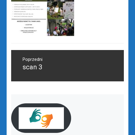
Nawigacja
wpisu
Poprzedni
scan 3
Poprzedni
wpis: