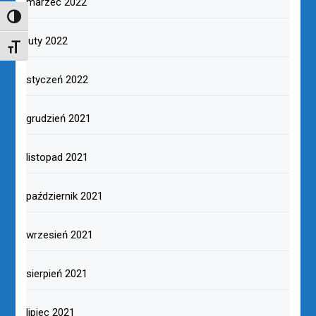
marzec 2022
TOGGLE HIGH CONTRAST
luty 2022
TOGGLE FONT SIZE
styczeń 2022
grudzień 2021
listopad 2021
październik 2021
wrzesień 2021
sierpień 2021
lipiec 2021