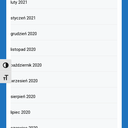
luty 2021
styczeń 2021
grudzień 2020
listopad 2020
październik 2020
TOGGLE HIGH CONTRAST
TOGGLE FONT SIZE
wrzesień 2020
sierpień 2020
lipiec 2020
czerwiec 2020