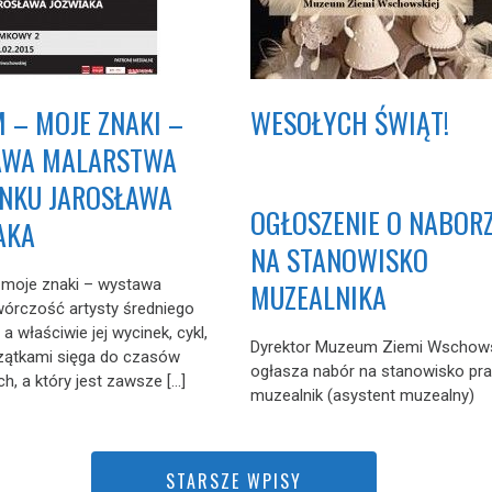
M – MOJE ZNAKI –
WESOŁYCH ŚWIĄT!
AWA MALARSTWA
UNKU JAROSŁAWA
OGŁOSZENIE O NABOR
AKA
NA STANOWISKO
 moje znaki – wystawa
MUZEALNIKA
wórczość artysty średniego
 a właściwie jej wycinek, cykl,
Dyrektor Muzeum Ziemi Wschows
zątkami sięga do czasów
ogłasza nabór na stanowisko pra
h, a który jest zawsze […]
muzealnik (asystent muzealny)
STARSZE WPISY