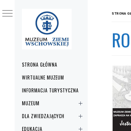
Przejdź
do
STRONA G
treści
RO
Menu
STRONA GŁÓWNA
główne
WIRTUALNE MUZEUM
INFORMACJA TURYSTYCZNA
MUZEUM
DLA ZWIEDZAJĄCYCH
EDUKACJA