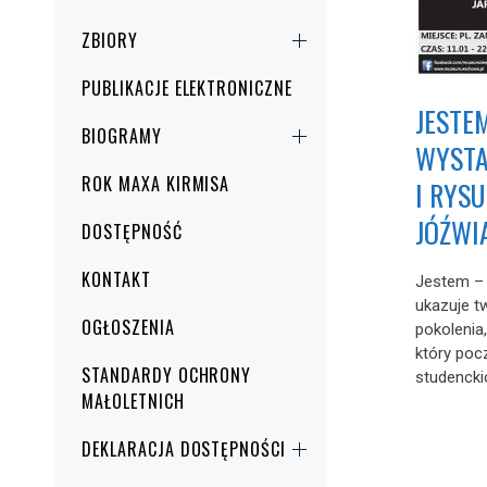
ZBIORY
PUBLIKACJE ELEKTRONICZNE
JESTE
BIOGRAMY
WYST
ROK MAXA KIRMISA
I RYS
JÓŹWI
DOSTĘPNOŚĆ
KONTAKT
Jestem –
ukazuje t
OGŁOSZENIA
pokolenia,
który poc
STANDARDY OCHRONY
studenckic
MAŁOLETNICH
DEKLARACJA DOSTĘPNOŚCI