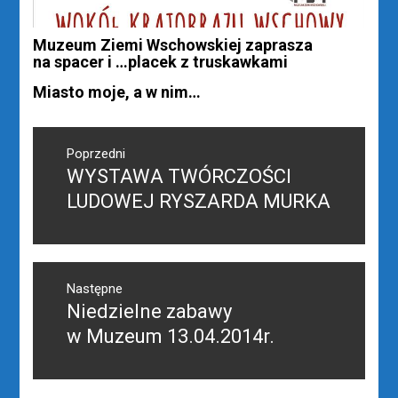
Muzeum Ziemi Wschowskiej zaprasza
na spacer i …placek z truskawkami
Miasto moje, a w nim…
Nawigacja
wpisu
Poprzedni
WYSTAWA TWÓRCZOŚCI
Poprzedni
wpis:
LUDOWEJ RYSZARDA MURKA
Następne
Niedzielne zabawy
Następny
post:
w Muzeum 13.04.2014r.