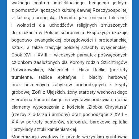
ważnego centrum intelektualnego, będącego jednym
z pomostów łączących kulturę dawnej Rzeczypospolitej
z kulturą europejską. Ponadto jako miejsca tolerancji
i wolności dla uchodźców religijnych zmuszonych
do szukania w Polsce schronienia. Ekspozycja ukazuje
bogactwo ewangelickiej obrzędowości i protestanckiej
sztuki, a także tradycje polskiej szlachty dysydenckiej.
Obok XVII i XVIII – wiecznych pamiątek poświęconych
członkom zasłużonych dla Korony rodzin Szlichtingów,
Potworowskich, Mielęckich i Haza Radlic (portrety
trumienne, tablice epitafijne i blachy herbowe)
oraz bezcennych zabytków pochodzących z krypty
grobowej Zofii z Ujejskich, żony starosty wschowskiego
Hieronima Radomickiego, na wystawie podziwiać można
elementy wyposażenia z kościoła „Żłóbka Chrystusa”
(rzeźby z ołtarza i ambony) oraz pochodzące z XVII –
XIX w. portrety pastorów, starodruki, barokowe epitafia
i przykłady sztuki kamieniarskiej.
Modernizacja wystawy to przede wszystkim gruntowna