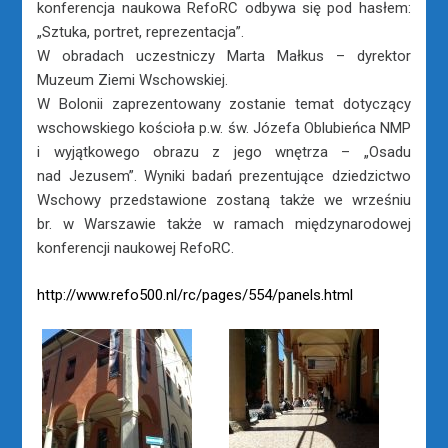
konferencja naukowa RefoRC odbywa się pod hasłem:
„Sztuka, portret, reprezentacja”.
W obradach uczestniczy Marta Małkus – dyrektor
Muzeum Ziemi Wschowskiej.
W Bolonii zaprezentowany zostanie temat dotyczący
wschowskiego kościoła p.w. św. Józefa Oblubieńca NMP
i wyjątkowego obrazu z jego wnętrza – „Osadu
nad Jezusem”. Wyniki badań prezentujące dziedzictwo
Wschowy przedstawione zostaną także we wrześniu
br. w Warszawie także w ramach międzynarodowej
konferencji naukowej RefoRC.
http://www.refo500.nl/rc/pages/554/panels.html