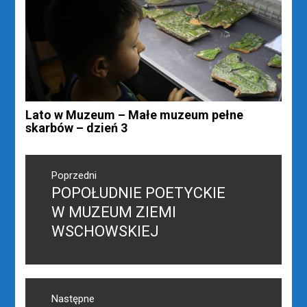
Lato w Muzeum – Małe muzeum pełne
skarbów – dzień 3
Nawigacja
wpisu
Poprzedni
POPOŁUDNIE POETYCKIE
Poprzedni
wpis:
W MUZEUM ZIEMI
WSCHOWSKIEJ
Następne