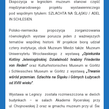
Ekspozycja w legnickim muzeum stanowi część
międzynarodowego projektu wystawienniczego
pod wspólnym tytułem: SZLACHTA NA ŚLĄSKU / ADEL
IN SCHLESIEN.
Polsko-niemiecka propozycja zorganizowania
równoległych wystaw porusza jeden z ważniejszych
tematów wspólnej historii. W projekcie biorą udział
cztery instytucje, obok Muzeum Miedzi także: Muzeum
Uniwersytetu Wrocławskiego z wystawą
„Opiekunka
Kotliny Jeleniogórskiej. Działalność hrabiny Friederike
von Reden”
oraz Kulturhistorisches Museum w Görlitz
i Schlesisches Museum w Görlitz z wystawą
„Trwanie
wśród przemian. Szlachta na Śląsku i Górnych Łużycach
od XVIII wieku
”
.
Wystawa w Legnicy została rozmieszczona w dwóch
budynkach – w salach Akademii Rycerskiej przy
ul. Chojnowskiej 2 oraz w gmachu muzeum przy ul. Św.