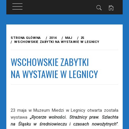
Przejdź
do
STRONA GŁÓWNA
2014
MAJ
25
treści
WSCHOWSKIE ZABYTKI NA WYSTAWIE W LEGNICY
WSCHOWSKIE ZABYTKI
NA WYSTAWIE W LEGNICY
23 maja w Muzeum Miedzi w Legnicy otwarta została
wystawa
„Rycerze wolności. Strażnicy praw. Szlachta
na Śląsku w średniowieczu i czasach nowożytnych”
.