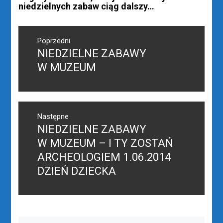
niedzielnych zabaw ciąg dalszy…
Nawigacja
wpisu
Poprzedni
NIEDZIELNE ZABAWY
Poprzedni
wpis:
W MUZEUM
Następne
NIEDZIELNE ZABAWY
Następny
post:
W MUZEUM – I TY ZOSTAŃ
ARCHEOLOGIEM 1.06.2014
DZIEŃ DZIECKA