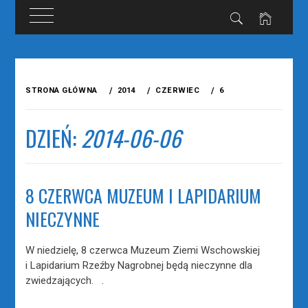
Przejdź
do
STRONA GŁÓWNA
2014
CZERWIEC
6
treści
DZIEŃ:
2014-06-06
8 CZERWCA MUZEUM I LAPIDARIUM
NIECZYNNE
W niedzielę, 8 czerwca Muzeum Ziemi Wschowskiej
i Lapidarium Rzeźby Nagrobnej będą nieczynne dla
zwiedzających. .