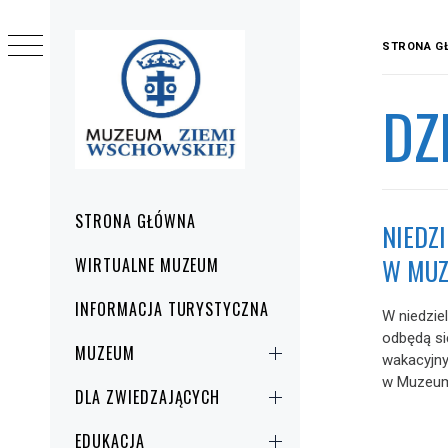
Przejdź
do
STRONA G
treści
DZ
Menu
STRONA GŁÓWNA
NIEDZ
główne
W MUZ
WIRTUALNE MUZEUM
INFORMACJA TURYSTYCZNA
W niedziel
odbędą si
MUZEUM
wakacyjn
w Muzeu
DLA ZWIEDZAJĄCYCH
EDUKACJA