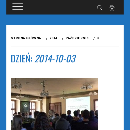
Przejdź
do
STRONA GŁÓWNA
2014
PAŹDZIERNIK
3
treści
DZIEŃ:
2014-10-03