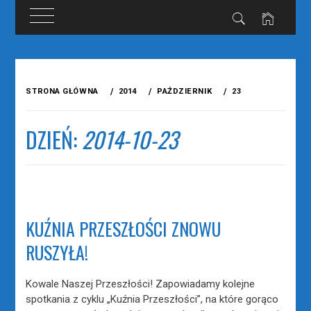
Przejdź
do
STRONA GŁÓWNA
2014
PAŹDZIERNIK
23
treści
DZIEŃ:
2014-10-23
KUŹNIA PRZESZŁOŚCI ZNOWU
RUSZYŁA!
Kowale Naszej Przeszłości! Zapowiadamy kolejne
spotkania z cyklu „Kuźnia Przeszłości”, na które gorąco