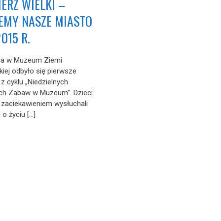
IERZ WIELKI –
EMY NASZE MIASTO
2015 R.
nia w Muzeum Ziemi
ej odbyło się pierwsze
z cyklu „Niedzielnych
ch Zabaw w Muzeum”. Dzieci
 z zaciekawieniem wysłuchali
o życiu […]