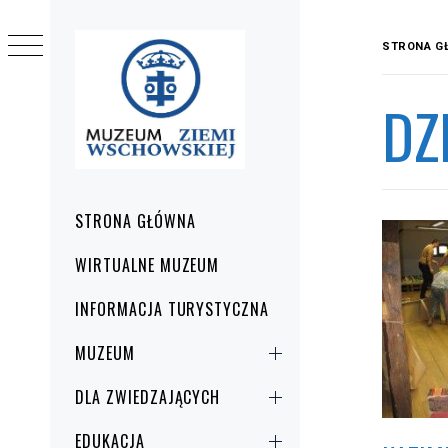
Przejdź
do
STRONA G
treści
DZ
Menu
STRONA GŁÓWNA
główne
WIRTUALNE MUZEUM
INFORMACJA TURYSTYCZNA
MUZEUM
DLA ZWIEDZAJĄCYCH
EDUKACJA