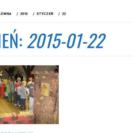
ŁÓWNA
2015
STYCZEŃ
22
IEŃ:
2015-01-22