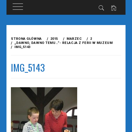
Przejdź
do
STRONA GŁÓWNA
2015
MARZEC
2
treści
„DAWNO, DAWNO TEMU…”- RELACJA Z FERII W MUZEUM
IMG_5143
IMG_5143