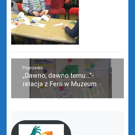
Nawigacja
wpisu
Poprzedni
„Dawno, dawno temu…”-
Poprzedni
wpis:
relacja z Ferii w Muzeum