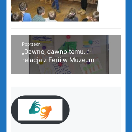
Nawigacja
wpisu
Poprzedni
„Dawno, dawno temu…”-
Poprzedni
wpis:
relacja z Ferii w Muzeum