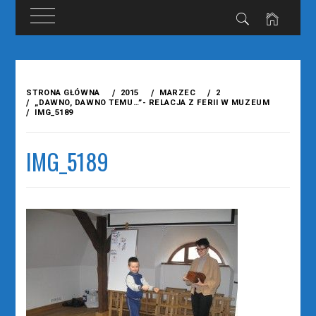
Przejdź
do
STRONA GŁÓWNA
2015
MARZEC
2
treści
„DAWNO, DAWNO TEMU…”- RELACJA Z FERII W MUZEUM
IMG_5189
IMG_5189