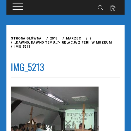
Przejdź
do
STRONA GŁÓWNA
2015
MARZEC
2
treści
„DAWNO, DAWNO TEMU…”- RELACJA Z FERII W MUZEUM
IMG_5213
IMG_5213