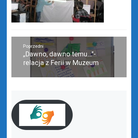
Nawigacja
wpisu
Poprzedni
„Dawno, dawno temu…”-
Poprzedni
wpis:
relacja z Ferii w Muzeum