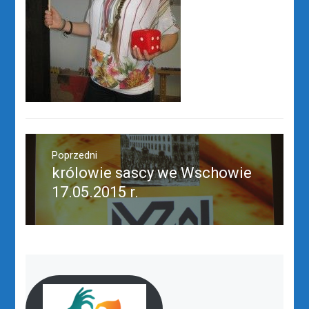
Nawigacja
wpisu
Poprzedni
królowie sascy we Wschowie
Poprzedni
wpis:
17.05.2015 r.