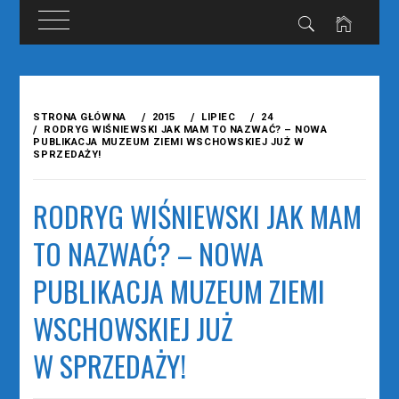
Przejdź
do
STRONA GŁÓWNA
2015
LIPIEC
24
treści
RODRYG WIŚNIEWSKI JAK MAM TO NAZWAĆ? – NOWA
PUBLIKACJA MUZEUM ZIEMI WSCHOWSKIEJ JUŻ W
SPRZEDAŻY!
RODRYG WIŚNIEWSKI JAK MAM
TO NAZWAĆ? – NOWA
PUBLIKACJA MUZEUM ZIEMI
WSCHOWSKIEJ JUŻ
W SPRZEDAŻY!