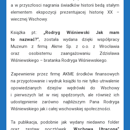
a w przyszłosci nagrania świadków historii bedą stałym
elementem ekspozycji prezentujacej historię XX –
wiecznej Wschowy.
Książka pt.:
„Rodryg Wiśniewski Jak mam
to nazwać?”
, została wydana dzięki współpracy
Muzeum z firmą Akme Sp. z o.o. z Wrocławia
oraz osobistemu zaangażowaniu Zdzisława
Wiśniewskiego – bratanka Rodryga Wiśniewskiego.
Zapewnienie przez firmę AKME środków finansowych
na przygotowanie i wydruk książki to nie tylko utrwalenie
opowiedzianych dziejów wędrówki do Wschowy
i pierwszych lat w niej spędzonych, ale również ich
udostępnienie zarówno najbliższym Pana Rodryga
Wiśniewskiego jak i całej wschowskiej społeczności.
Ta publikacja, podobnie jak wydany niedawno folder
oraz zestaw pocztówek
„Wschowa Utracona”