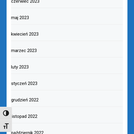
czerwiec 2023
maj 2023
kwiecień 2023
marzec 2023
luty 2023
styczeń 2023
grudzień 2022
TOGGLE HIGH CONTRAST
listopad 2022
TOGGLE FONT SIZE
październik 2022