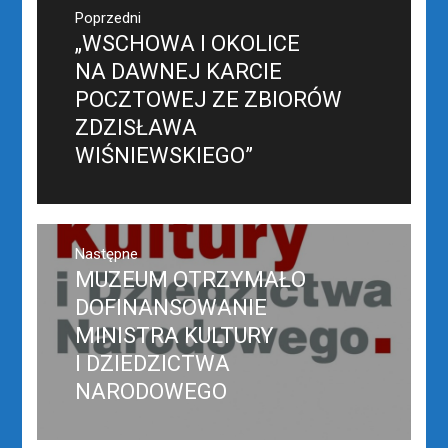
Nawigacja
wpisu
Poprzedni
„WSCHOWA I OKOLICE
Poprzedni
wpis:
NA DAWNEJ KARCIE
POCZTOWEJ ZE ZBIORÓW
ZDZISŁAWA
WIŚNIEWSKIEGO”
Następne
MUZEUM OTRZYMAŁO
Następny
post:
DOFINANSOWANIE
MINISTRA KULTURY
I DZIEDZICTWA
NARODOWEGO