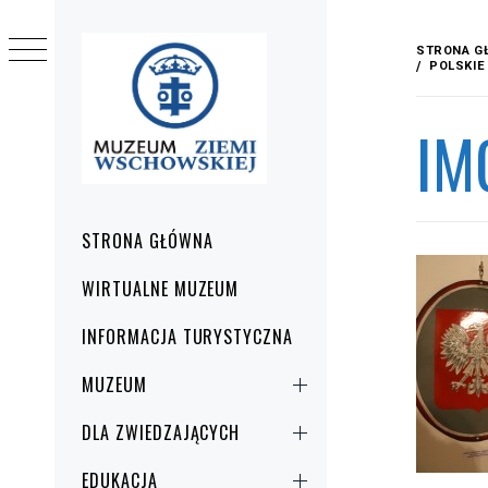
Przejdź
do
STRONA G
treści
POLSKIE
IM
Menu
STRONA GŁÓWNA
główne
WIRTUALNE MUZEUM
INFORMACJA TURYSTYCZNA
MUZEUM
DLA ZWIEDZAJĄCYCH
EDUKACJA