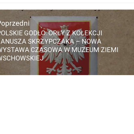
acja
Poprzedni
POLSKIE GODŁO. ORŁY Z KOLEKCJI
Poprzedni
JANUSZA SKRZYPCZAKA – NOWA
pis:
WYSTAWA CZASOWA W MUZEUM ZIEMI
WSCHOWSKIEJ