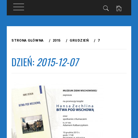
Przejdź
do
STRONA GŁÓWNA
2015
GRUDZIEŃ
7
treści
DZIEŃ:
2015-12-07