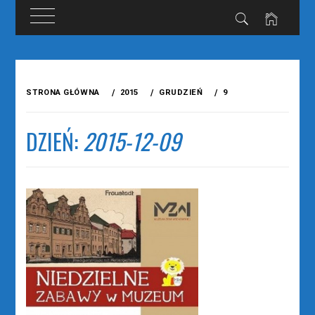
Przejdź
do
STRONA GŁÓWNA
2015
GRUDZIEŃ
9
treści
DZIEŃ:
2015-12-09