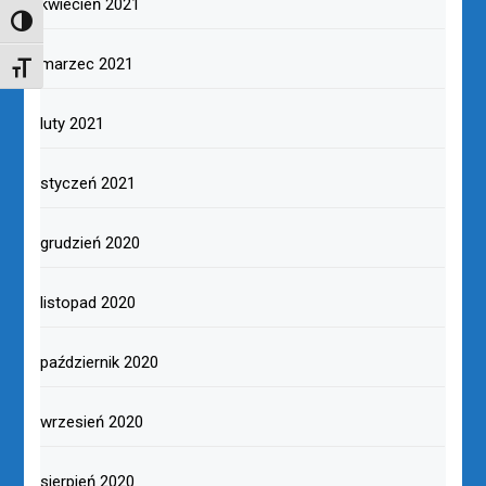
kwiecień 2021
TOGGLE HIGH CONTRAST
marzec 2021
TOGGLE FONT SIZE
luty 2021
styczeń 2021
grudzień 2020
listopad 2020
październik 2020
wrzesień 2020
sierpień 2020