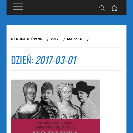
Przejdź
do
STRONA GŁÓWNA
2017
MARZEC
1
treści
DZIEŃ:
2017-03-01