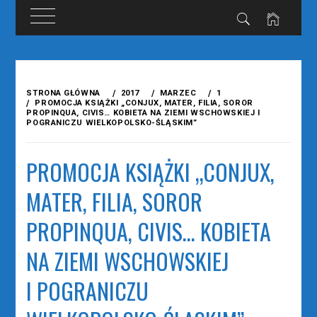
Przejdź
do
STRONA GŁÓWNA
2017
MARZEC
1
treści
PROMOCJA KSIĄŻKI „CONJUX, MATER, FILIA, SOROR
PROPINQUA, CIVIS… KOBIETA NA ZIEMI WSCHOWSKIEJ I
POGRANICZU WIELKOPOLSKO-ŚLĄSKIM”
PROMOCJA KSIĄŻKI „CONJUX,
MATER, FILIA, SOROR
PROPINQUA, CIVIS… KOBIETA
NA ZIEMI WSCHOWSKIEJ
I POGRANICZU