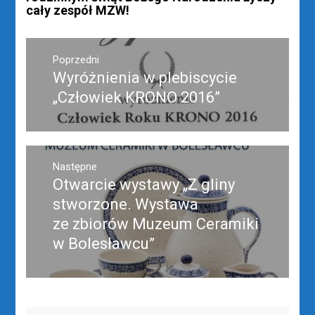
cały zespół MZW!
Nawigacja
wpisu
Poprzedni
Wyróżnienia w plebiscycie
Poprzedni
wpis:
„Człowiek KRONO 2016”
Następne
Otwarcie wystawy „Z gliny
Następny
post:
stworzone. Wystawa
ze zbiorów Muzeum Ceramiki
w Bolesławcu”