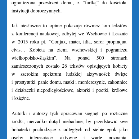
ograniczona przestrzeń domu, z “furtką” do kościoła,
instytucji dobroczynnych.
Jak niesłuszne to opinie pokazuje również tom tekstów
z konferencji naukowej, odbytej we Wschowie i Lesznie
w 2015 roku pt. “Conjux, mater, filia, soror propinqua,
civis… Kobieta na ziemi wschowskiej i pograniczu
wielkopolsko-śląskim”. Na ponad 500 stronach
zamieszczonych zostało 26 tekstów opisujących kobiety
w szerokim spektrum ludzkiej aktywności: święte
i prostytutki, panie domu, matki i morderczynie, zakonnice
i działaczki niepodległościowe, aktorki i poetki, królowe
i księżne.
Autorki i autorzy tych opracowań sięgnęli po rozliczne
źródła, nierzadko dotąd niebadane, by przedstawić swe
bohaterki pochodzące z odległych od siebie epok jako
osoby interesujące, aktywne i warte poznania.