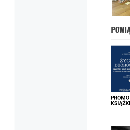
POWI
PROMO
KSIĄŻK
Nawig