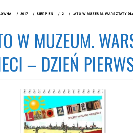
ŁÓWNA
2017
SIERPIEŃ
2
LATO W MUZEUM. WARSZTATY DLA
TO W MUZEUM. WAR
IECI – DZIEŃ PIERWS