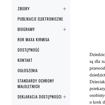
ZBIORY
PUBLIKACJE ELEKTRONICZNE
BIOGRAMY
ROK MAXA KIRMISA
DOSTĘPNOŚĆ
Dziedzi
KONTAKT
są dla n
przewod
OGŁOSZENIA
dziedzi
STANDARDY OCHRONY
Dziecia
MAŁOLETNICH
przekaz
osobist
DEKLARACJA DOSTĘPNOŚCI
o krok 