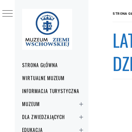
Przejdź
do
STRONA G
treści
LA
DZ
Menu
STRONA GŁÓWNA
główne
WIRTUALNE MUZEUM
INFORMACJA TURYSTYCZNA
MUZEUM
DLA ZWIEDZAJĄCYCH
EDUKACJA