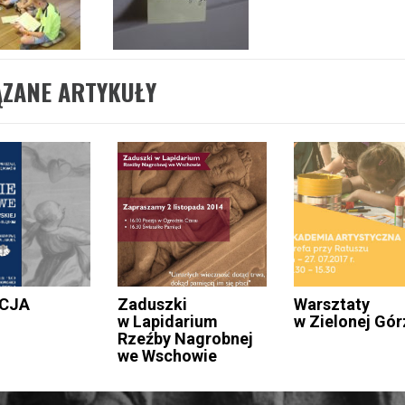
ĄZANE ARTYKUŁY
CJA
Zaduszki
Warsztaty
I
w Lapidarium
w Zielonej Gór
Rzeźby Nagrobnej
we Wschowie
acja