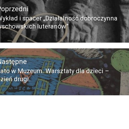
Poprzedni
ykład i spacer „Działalność dobroczynna
Poprzedni
wschowskich luteranów”
pis:
Następne
ato w Muzeum. Warsztaty dla dzieci –
Następny
zień drugi.
ost: