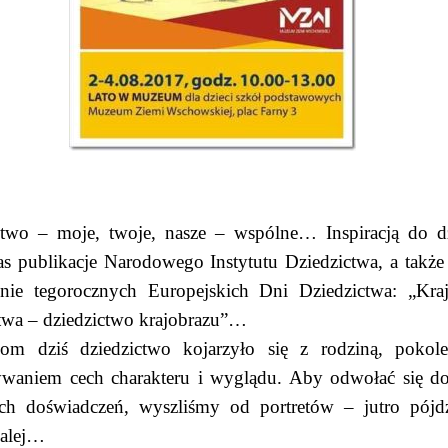
ctwo – moje, twoje, nasze – wspólne… Inspiracją do d
as publikacje Narodowego Instytutu Dziedzictwa, a także
nie tegorocznych Europejskich Dni Dziedzictwa: „Kraj
ctwa – dziedzictwo krajobrazu”…
kom dziś dziedzictwo kojarzyło się z rodziną, pokole
ywaniem cech charakteru i wyglądu. Aby odwołać się d
ych doświadczeń, wyszliśmy od portretów – jutro pójd
dalej…