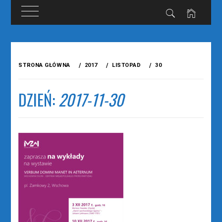
Przejdź
do
STRONA GŁÓWNA
2017
LISTOPAD
30
treści
DZIEŃ:
2017-11-30