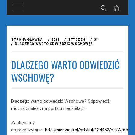
Przejdź
do
STRONA GŁÓWNA
2018
STYCZEŃ
31
treści
DLACZEGO WARTO ODWIEDZIĆ WSCHOWĘ?
DLACZEGO WARTO ODWIEDZIĆ
WSCHOWĘ?
Dlaczego warto odwiedzić Wschowę? Odpowiedź
można znaleźć na portalu niedziela.pl.
Zachęcamy
do przeczytania:
http://niedziela.pl/artykul/134452/nd/Warto-