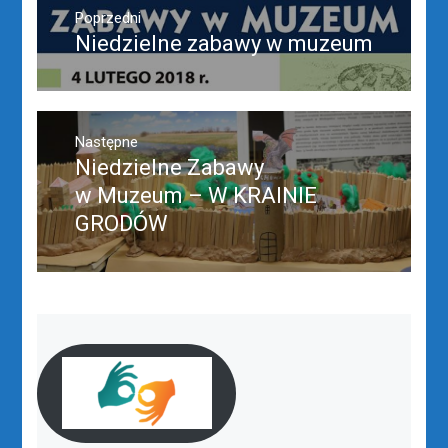
wpisu
Poprzedni
Niedzielne zabawy w muzeum
Poprzedni
wpis:
Następne
Niedzielne Zabawy
Następny
post:
w Muzeum – W KRAINIE
GRODÓW