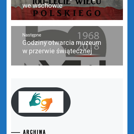
wpis:
we wschowie
Następne
Godziny otwarcia muzeum
Następny
post:
w przerwie świątecznej
ARCHIWA