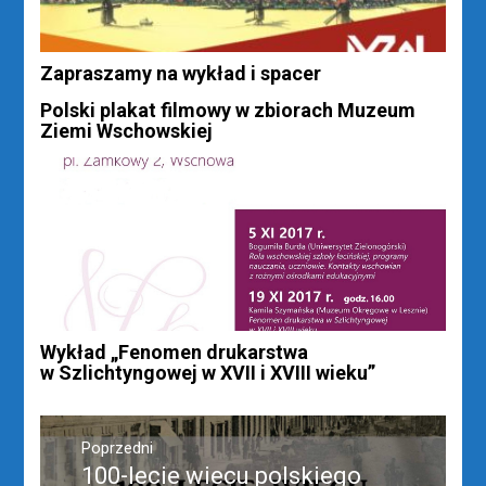
Zapraszamy na wykład i spacer
Polski plakat filmowy w zbiorach Muzeum
Ziemi Wschowskiej
Wykład „Fenomen drukarstwa
w Szlichtyngowej w XVII i XVIII wieku”
Nawigacja
wpisu
Poprzedni
100-lecie wiecu polskiego
Poprzedni