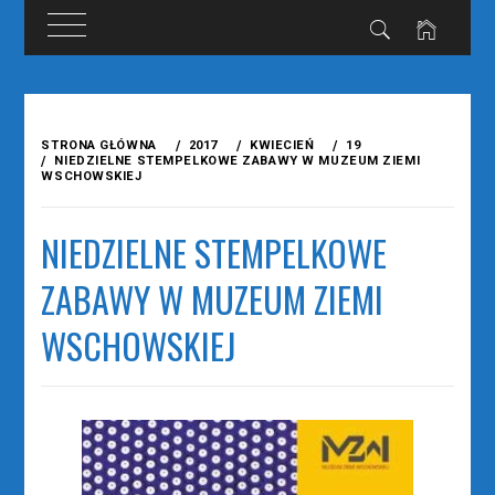
Przejdź
do
STRONA GŁÓWNA
2017
KWIECIEŃ
19
treści
NIEDZIELNE STEMPELKOWE ZABAWY W MUZEUM ZIEMI
WSCHOWSKIEJ
NIEDZIELNE STEMPELKOWE
ZABAWY W MUZEUM ZIEMI
WSCHOWSKIEJ