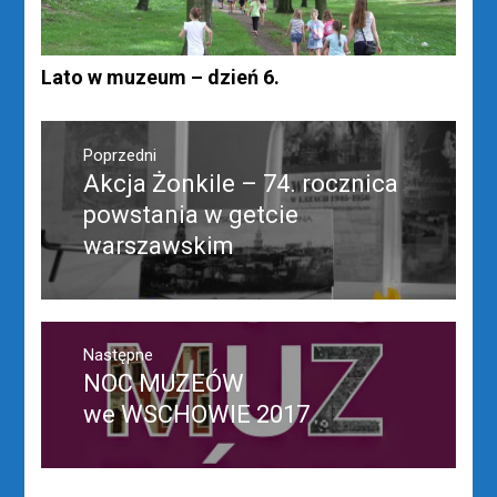
Lato w muzeum – dzień 6.
Nawigacja
wpisu
Poprzedni
Akcja Żonkile – 74. rocznica
Poprzedni
wpis:
powstania w getcie
warszawskim
Następne
NOC MUZEÓW
Następny
post:
we WSCHOWIE 2017