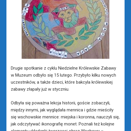
Drugie spotkanie z cyklu Niedzielne Królewskie Zabawy
w Muzeum odbyło się 15 lutego. Przybyło kilku nowych
uczestników, a także dzieci, które bakcyla królewskiej
zabawy złapały już w styczniu.
Odbyła się poważna lekcja historii, goście zobaczyli,
między innymi, jak wyglądała mennica i gdzie mieściły
się wschowskie mennice: miejska i koronna, nauczyli się,
jak odczytywać ikonografię monet. Poznali też kolejne
elementy układanki tworzącej obraz Wschowy –