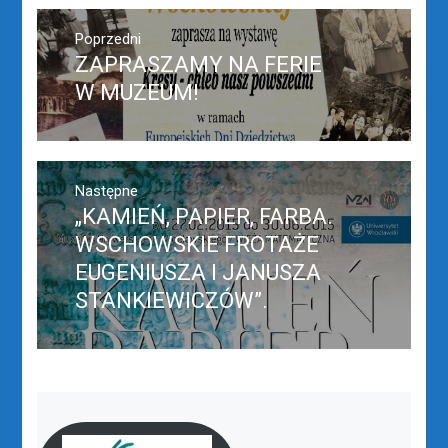
Nawigacja
wpisu
Poprzedni
ZAPRASZAMY NA FERIE
Poprzedni
wpis:
W MUZEUM!
Następne
„KAMIEŃ, PAPIER, FARBA.
Następny
post:
WSCHOWSKIE FROTAŻE
EUGENIUSZA I JANUSZA
STANKIEWICZÓW”.