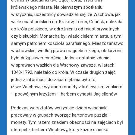
królewskiego miasta. Na pierwszym spotkaniu,
w styczniu, uczestnicy dowiedzieli się, że Wschowa, jak
wiele miast polskich np. Kraków, Toruń, Gdańsk, należała
do króla polskiego, w odróżnieniu od miast prywatnych
czy biskupich. Monarcha był właścicielem miasta, a tym
samym patronem kościoła parafialnego. Mieszczaństwo
wschowskie, według prawa magdeburskiego, obdarzone
było dużą suwerennością. Jednak ostatnie zdanie
w sprawach ważkich dla Wschowy zawsze, w latach
1343-1792, należało do króla. W czasie drugich zajęć
jedną z informacji do zapamiętania było to,
iż we Wschowie wybijano monety z królewskim znakiem
– podwójnym krzyżem – herbem dynastii Jagiellonów.
Podczas warsztatów wszystkie dzieci wspaniale
pracowały w grupach tworząc kartonowe puzzle –
monety. Tym razem znakiem obecności na zajęciach był
stempel z herbem Wschowy, który każde dziecko