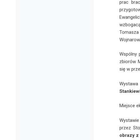
prac bra
przygoto
Ewangeli
wzbogacą
Tomasza
Wojnarows
Wspólny 
zbiorów 
się w prz
Wystaw
Stankiew
Miejsce e
Wystawie
przez St
obrazy z 