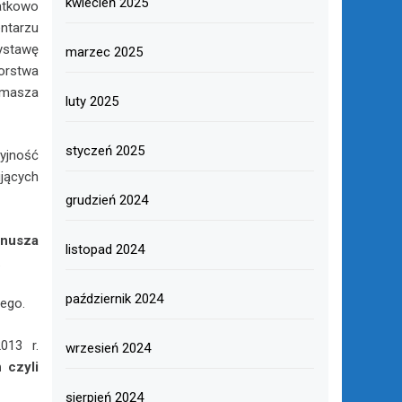
kwiecień 2025
atkowo
ntarzu
ystawę
marzec 2025
orstwa
omasza
luty 2025
styczeń 2025
yjność
jących
grudzień 2024
anusza
listopad 2024
.
październik 2024
ego.
013 r.
wrzesień 2024
 czyli
sierpień 2024