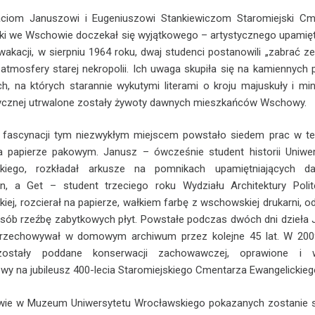
raciom Januszowi i Eugeniuszowi Stankiewiczom Staromiejski Cm
ki we Wschowie doczekał się wyjątkowego – artystycznego upamięt
akacji, w sierpniu 1964 roku, dwaj studenci postanowili „zabrać z
atmosfery starej nekropolii. Ich uwaga skupiła się na kamiennych 
h, na których starannie wykutymi literami o kroju majuskuły i mi
ycznej utrwalone zostały żywoty dawnych mieszkańców Wschowy.
 fascynacji tym niezwykłym miejscem powstało siedem prac w te
a papierze pakowym. Janusz – ówcześnie student historii Uniwer
kiego, rozkładał arkusze na pomnikach upamiętniających d
n, a Get – student trzeciego roku Wydziału Architektury Polite
iej, rozcierał na papierze, wałkiem farbę z wschowskiej drukarni, od
sób rzeźbę zabytkowych płyt. Powstałe podczas dwóch dni dzieła
 przechowywał w domowym archiwum przez kolejne 45 lat. W 200
stały poddane konserwacji zachowawczej, oprawione i w
y na jubileusz 400-lecia Staromiejskiego Cmentarza Ewangelickieg
wie w Muzeum Uniwersytetu Wrocławskiego pokazanych zostanie 