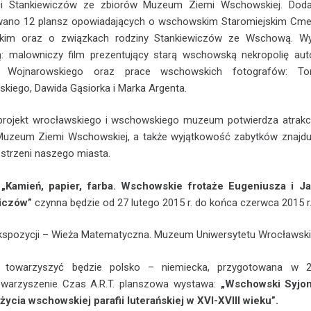
ci Stankiewiczów ze zbiorów Muzeum Ziemi Wschowskiej. Dod
wano 12 plansz opowiadających o wschowskim Staromiejskim Cme
ckim oraz o związkach rodziny Stankiewiczów ze Wschową. W
: malowniczy film prezentujący starą wschowską nekropolię aut
 Wojnarowskiego oraz prace wschowskich fotografów: T
kiego, Dawida Gąsiorka i Marka Argenta.
projekt wrocławskiego i wschowskiego muzeum potwierdza atrakc
Muzeum Ziemi Wschowskiej, a także wyjątkowość zabytków znajdu
estrzeni naszego miasta.
a
„Kamień, papier, farba. Wschowskie frotaże Eugeniusza i J
iczów”
czynna będzie od 27 lutego 2015 r. do końca czerwca 2015 r
kspozycji – Wieża Matematyczna. Muzeum Uniwersytetu Wrocławski
 towarzyszyć będzie polsko – niemiecka, przygotowana w 2
owarzyszenie Czas A.R.T. planszowa wystawa:
„Wschowski Syjon
życia wschowskiej parafii luterańskiej w XVI-XVIII wieku”.