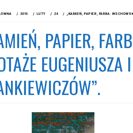
ŁÓWNA
2015
LUTY
24
„KAMIEŃ, PAPIER, FARBA. WSCHOWS
AMIEŃ, PAPIER, FA
OTAŻE EUGENIUSZA I
ANKIEWICZÓW”.