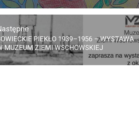
Następne
SOWIECKIE PIEKŁO 1939–1956 – WYSTAWA
Następny
W MUZEUM ZIEMI WSCHOWSKIEJ
ost: