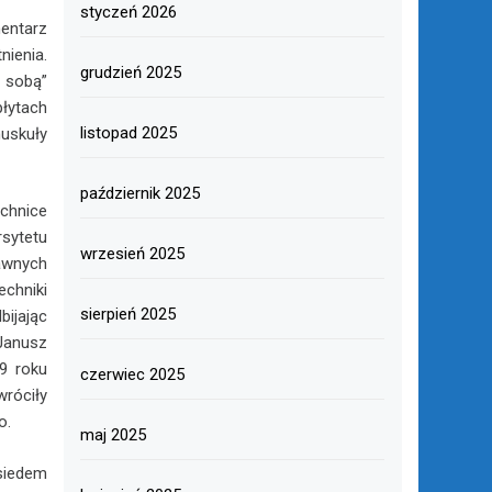
styczeń 2026
entarz
nienia.
grudzień 2025
e sobą”
płytach
listopad 2025
nuskuły
październik 2025
chnice
sytetu
wrzesień 2025
awnych
chniki
sierpień 2025
bijając
 Janusz
9 roku
czerwiec 2025
róciły
o.
maj 2025
siedem