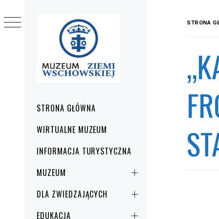
Przejdź
do
STRONA G
treści
„K
FR
Menu
STRONA GŁÓWNA
główne
ST
WIRTUALNE MUZEUM
INFORMACJA TURYSTYCZNA
MUZEUM
DLA ZWIEDZAJĄCYCH
EDUKACJA