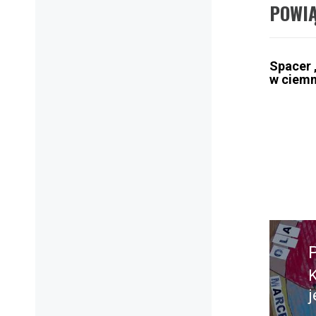
POWI
Spacer 
w ciemn
Nawig
wpisu
j
w