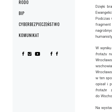
RODO
Dzięki b
Ewangelic
BIP
Podczas w
CYBERBEZPIECZEŃSTWO
fragment 
nagrobnyc
KOMUNIKAT
humanist
W wyniku
frotażu
n
Wrocławs
wschowia
Wrocławsk
w ten spo
opisał i
frotaże
zo
do Wschow
Na wysta