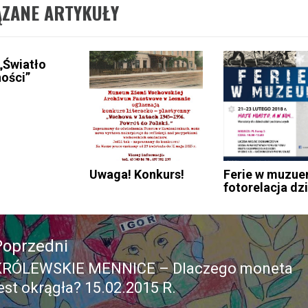
ĄZANE ARTYKUŁY
„Światło
ości”
Uwaga! Konkurs!
Ferie w muzue
fotorelacja dzi
acja
Poprzedni
KRÓLEWSKIE MENNICE – Dlaczego moneta
Poprzedni
est okrągła? 15.02.2015 R.
pis: