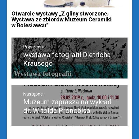
Otwarcie wystawy „Z gliny stworzone.
Wystawa ze zbiorów Muzeum Ceramiki
w Bolesławcu”
Nawigacja
wpisu
Poprzedni
wystawa fotografii Dietricha
Poprzedni
wpis:
Krausego
Następne
Muzeum zaprasza na wykład
Następny
post:
dr. Witolda Pronobisa