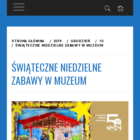
Przejdź
do
STRONA GŁÓWNA
2019
GRUDZIEŃ
10
treści
ŚWIĄTECZNE NIEDZIELNE ZABAWY W MUZEUM
ŚWIĄTECZNE NIEDZIELNE
ZABAWY W MUZEUM