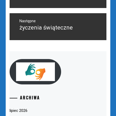
wpis:
Następne
życzenia świąteczne
Następny
post:
ARCHIWA
lipiec 2026