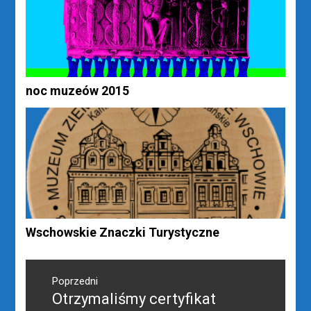
noc muzeów 2015
Wschowskie Znaczki Turystyczne
Nawigacja
wpisu
Poprzedni
Otrzymaliśmy certyfikat
Poprzedni