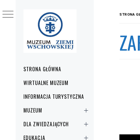
Przejdź
do
STRONA G
treści
ZA
Menu
STRONA GŁÓWNA
główne
WIRTUALNE MUZEUM
INFORMACJA TURYSTYCZNA
MUZEUM
DLA ZWIEDZAJĄCYCH
EDUKACJA