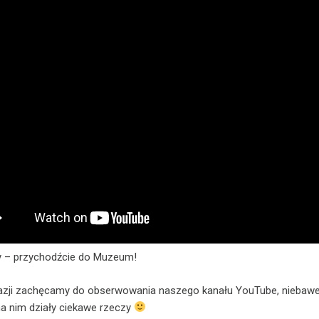
y – przychodźcie do Muzeum!
kazji zachęcamy do obserwowania naszego kanału YouTube, nieba
na nim działy ciekawe rzeczy