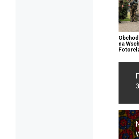
Obchody
na Wsc
Fotorel
Nawig
wpisu
w