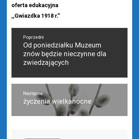
oferta edukacyjna
,,Gwiazdka 1918 r.”
Nawigacja
wpisu
Poprzedni
Od poniedziałku Muzeum
Poprzedni
wpis:
znów będzie nieczynne dla
zwiedzających
Następne
życzenia wielkanocne
Następny
post: