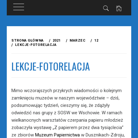
Przejdź
do
STRONA GŁÓWNA
2021
MARZEC
12
treści
LEKCJE-FOTORELACJA
LEKCJE-FOTORELACJA
Mimo wczorajszych przykrych wiadomości o kolejnym
zamknięciu muzeów w naszym województwie – dziś,
podsumowując tydzień, cieszymy się, że zdążyły
odwiedzić nas grupy z SOSW we Wschowie. W ramach
wielkanocnych warsztatów czerpania papieru młodzież
zobaczyła wystawę „Z papierem przez dwa tysiąclecia”
ze zbiorów
Muzeum Papiernictwa
w Dusznikach-Zdroju,