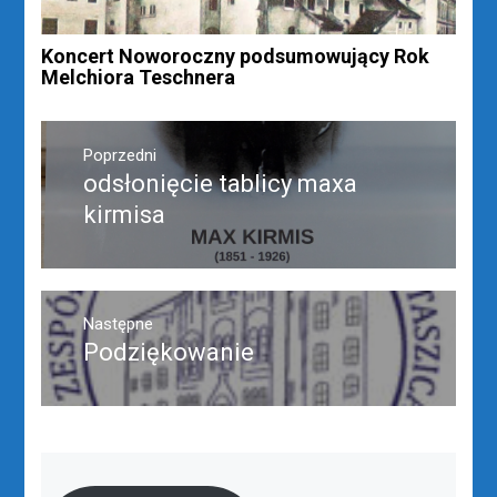
Koncert Noworoczny podsumowujący Rok
Melchiora Teschnera
Nawigacja
wpisu
Poprzedni
odsłonięcie tablicy maxa
Poprzedni
wpis:
kirmisa
Następne
Podziękowanie
Następny
post: