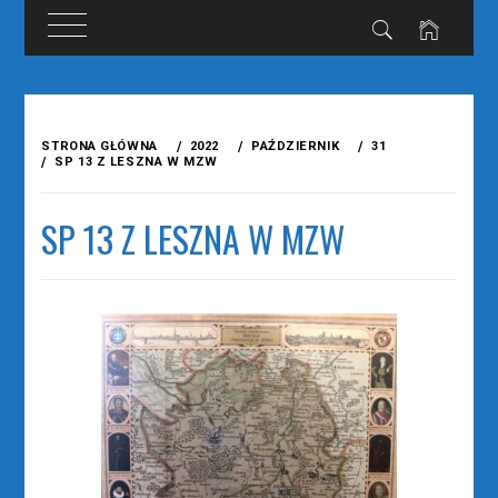
Przejdź
do
STRONA GŁÓWNA
2022
PAŹDZIERNIK
31
treści
SP 13 Z LESZNA W MZW
SP 13 Z LESZNA W MZW