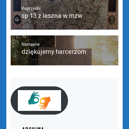
Nawigacja
wpisu
Poprzedni
sp 13 z leszna w mzw
Poprzedni
wpis:
Następne
dziękujemy harcerzom
Następny
post: