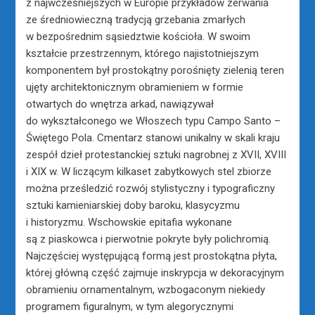
z najwcześniejszych w Europie przykładów zerwania
ze średniowieczną tradycją grzebania zmarłych
w bezpośrednim sąsiedztwie kościoła. W swoim
kształcie przestrzennym, którego najistotniejszym
komponentem był prostokątny porośnięty zielenią teren
ujęty architektonicznym obramieniem w formie
otwartych do wnętrza arkad, nawiązywał
do wykształconego we Włoszech typu Campo Santo –
Świętego Pola. Cmentarz stanowi unikalny w skali kraju
zespół dzieł protestanckiej sztuki nagrobnej z XVII, XVIII
i XIX w. W liczącym kilkaset zabytkowych stel zbiorze
można prześledzić rozwój stylistyczny i typograficzny
sztuki kamieniarskiej doby baroku, klasycyzmu
i historyzmu. Wschowskie epitafia wykonane
są z piaskowca i pierwotnie pokryte były polichromią.
Najczęściej występującą formą jest prostokątna płyta,
której główną część zajmuje inskrypcja w dekoracyjnym
obramieniu ornamentalnym, wzbogaconym niekiedy
programem figuralnym, w tym alegorycznymi