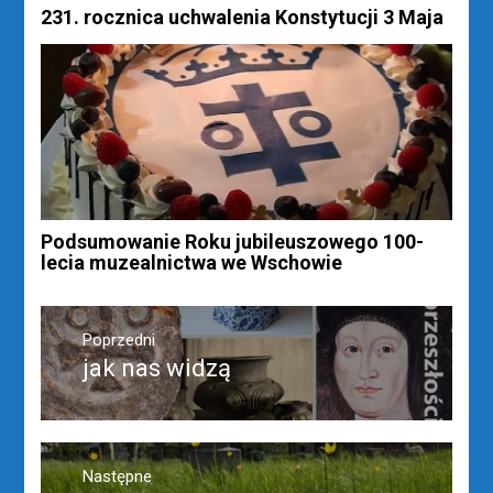
231. rocznica uchwalenia Konstytucji 3 Maja
Podsumowanie Roku jubileuszowego 100-
lecia muzealnictwa we Wschowie
Nawigacja
wpisu
Poprzedni
jak nas widzą
Poprzedni
wpis:
Następne