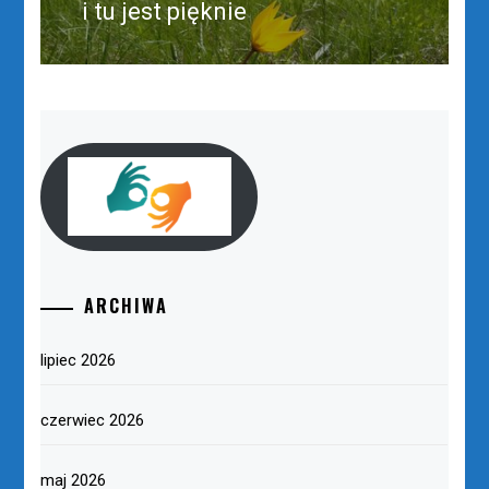
i tu jest pięknie
Następny
post:
ARCHIWA
lipiec 2026
czerwiec 2026
maj 2026