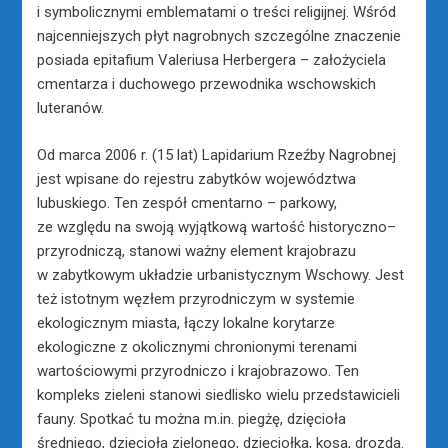
i symbolicznymi emblematami o treści religijnej. Wśród
najcenniejszych płyt nagrobnych szczególne znaczenie
posiada epitafium Valeriusa Herbergera – założyciela
cmentarza i duchowego przewodnika wschowskich
luteranów.
Od marca 2006 r. (15 lat) Lapidarium Rzeźby Nagrobnej
jest wpisane do rejestru zabytków województwa
lubuskiego. Ten zespół cmentarno – parkowy,
ze względu na swoją wyjątkową wartość historyczno–
przyrodniczą, stanowi ważny element krajobrazu
w zabytkowym układzie urbanistycznym Wschowy. Jest
też istotnym węzłem przyrodniczym w systemie
ekologicznym miasta, łączy lokalne korytarze
ekologiczne z okolicznymi chronionymi terenami
wartościowymi przyrodniczo i krajobrazowo. Ten
kompleks zieleni stanowi siedlisko wielu przedstawicieli
fauny. Spotkać tu można m.in. piegżę, dzięcioła
średniego, dzięcioła zielonego, dzięciołka, kosa, drozda.