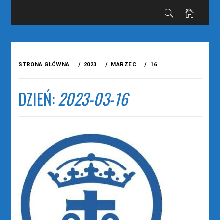
Przejdź
do
STRONA GŁÓWNA
2023
MARZEC
16
treści
DZIEŃ:
2023-03-16