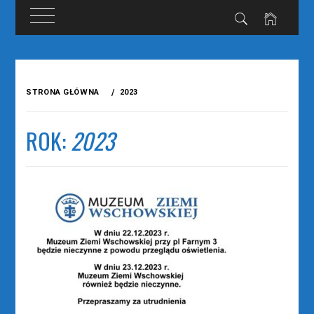
Przejdź
do
STRONA GŁÓWNA
2023
treści
ROK:
2023