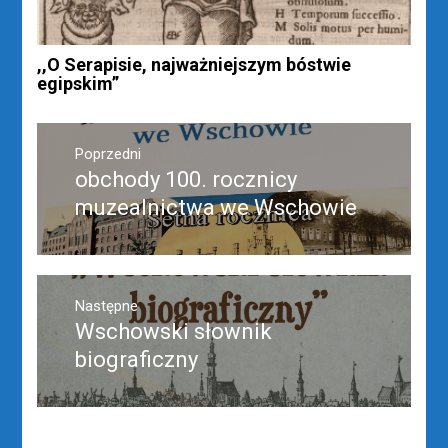
,,O Serapisie, najważniejszym bóstwie
egipskim”
Nawigacja
wpisu
Poprzedni
obchody 100. rocznicy
Poprzedni
wpis:
muzealnictwa we Wschowie
Następne
Wschowski słownik
Następny
post:
biograficzny