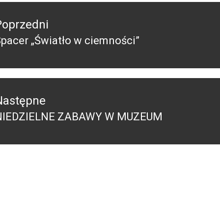
acja
Poprzedni
pacer „Światło w ciemności”
Poprzedni
pis:
Następne
NIEDZIELNE ZABAWY W MUZEUM
Następny
ost: