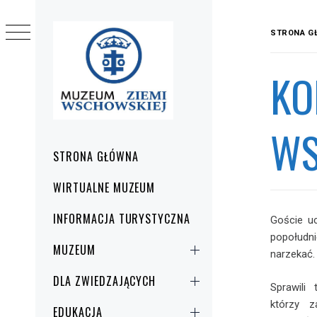
Przejdź
do
STRONA G
treści
KO
WS
Menu
STRONA GŁÓWNA
główne
WIRTUALNE MUZEUM
INFORMACJA TURYSTYCZNA
Goście u
popołudn
MUZEUM
narzekać.
DLA ZWIEDZAJĄCYCH
Sprawili
którzy z
EDUKACJA