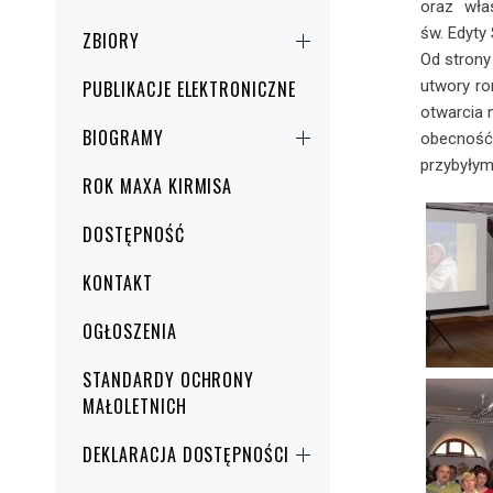
oraz wła
św. Edyty 
ZBIORY
Od strony
utwory r
PUBLIKACJE ELEKTRONICZNE
otwarcia
BIOGRAMY
obecność
przybyłym
ROK MAXA KIRMISA
DOSTĘPNOŚĆ
KONTAKT
OGŁOSZENIA
STANDARDY OCHRONY
MAŁOLETNICH
DEKLARACJA DOSTĘPNOŚCI