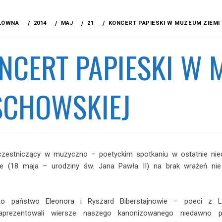
ŁÓWNA
2014
MAJ
21
KONCERT PAPIESKI W MUZEUM ZIEM
NCERT PAPIESKI W 
CHOWSKIEJ
czestniczący w muzyczno – poetyckim spotkaniu w ostatnie nied
ie (18 maja – urodziny św. Jana Pawła II) na brak wrażeń nie
 to państwo Eleonora i Ryszard Biberstajnowie – poeci z L
aprezentowali wiersze naszego kanonizowanego niedawno p