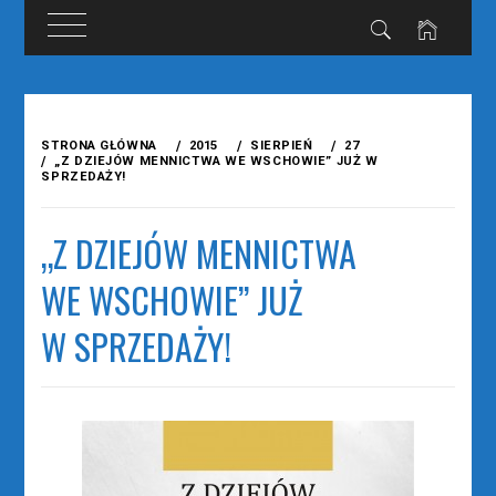
Przejdź
do
STRONA GŁÓWNA
2015
SIERPIEŃ
27
treści
„Z DZIEJÓW MENNICTWA WE WSCHOWIE” JUŻ W
SPRZEDAŻY!
„Z DZIEJÓW MENNICTWA
WE WSCHOWIE” JUŻ
W SPRZEDAŻY!