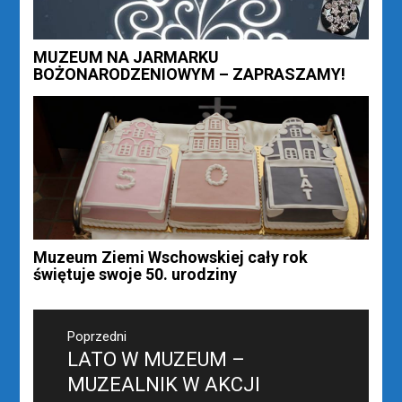
MUZEUM NA JARMARKU
BOŻONARODZENIOWYM – ZAPRASZAMY!
Muzeum Ziemi Wschowskiej cały rok
świętuje swoje 50. urodziny
Nawigacja
wpisu
Poprzedni
LATO W MUZEUM –
Poprzedni
wpis:
MUZEALNIK W AKCJI