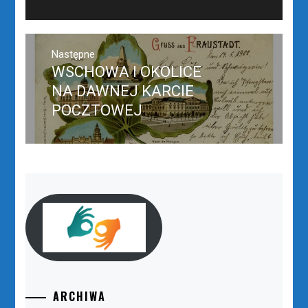
Następne
WSCHOWA I OKOLICE
Następny
post:
NA DAWNEJ KARCIE
POCZTOWEJ
ARCHIWA