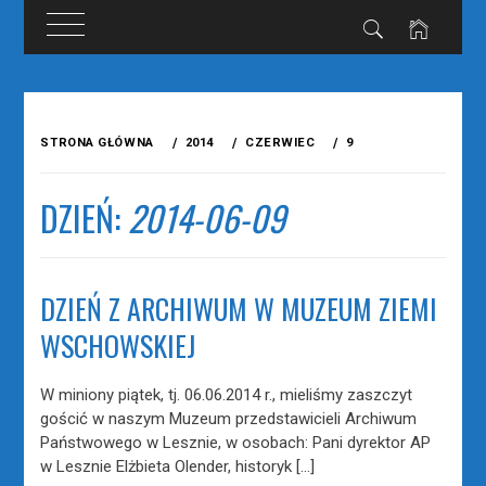
Przejdź
do
STRONA GŁÓWNA
2014
CZERWIEC
9
treści
DZIEŃ:
2014-06-09
DZIEŃ Z ARCHIWUM W MUZEUM ZIEMI
WSCHOWSKIEJ
W miniony piątek, tj. 06.06.2014 r., mieliśmy zaszczyt
gościć w naszym Muzeum przedstawicieli Archiwum
Państwowego w Lesznie, w osobach: Pani dyrektor AP
w Lesznie Elżbieta Olender, historyk […]