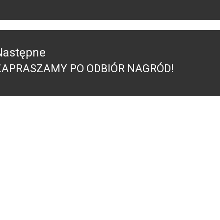
Następne
ZAPRASZAMY PO ODBIÓR NAGRÓD!
Następny
ost: