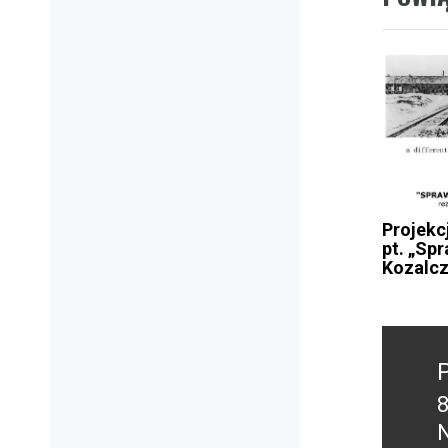
Projekc
pt. „Sp
Kozalcz
Nawig
wpisu
w