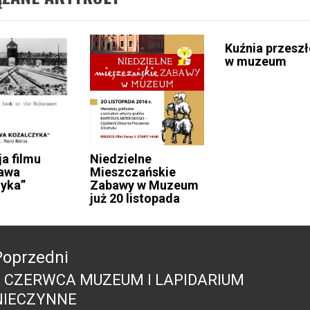
Kuźnia przeszł
w muzeum
ja filmu
Niedzielne
rawa
Mieszczańskie
yka”
Zabawy w Muzeum
już 20 listopada
acja
Poprzedni
8 CZERWCA MUZEUM I LAPIDARIUM
Poprzedni
NIECZYNNE
pis: