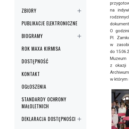
przygoto
ZBIORY
na indyw
rodzinny
PUBLIKACJE ELEKTRONICZNE
dokumenta
O godzin
BIOGRAMY
Pl. Zamk
w zasob
ROK MAXA KIRMISA
do 15.06.2
Muzeum Z
DOSTĘPNOŚĆ
z okazji
Archiwum.
KONTAKT
w którym 
OGŁOSZENIA
STANDARDY OCHRONY
MAŁOLETNICH
DEKLARACJA DOSTĘPNOŚCI