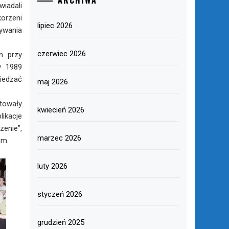
ARCHIWA
iadali
orzeni
lipiec 2026
ywania
czerwiec 2026
m przy
y 1989
iedzać
maj 2026
towały
kwiecień 2026
ikacje
zenie”,
marzec 2026
um.
luty 2026
styczeń 2026
grudzień 2025