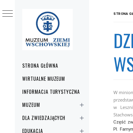
Przejdź
do
STRONA G
treści
DZ
WS
Menu
STRONA GŁÓWNA
główne
WIRTUALNE MUZEUM
INFORMACJA TURYSTYCZNA
W miniony
przedsta
MUZEUM
w Leszni
Stachows
DLA ZWIEDZAJĄCYCH
Część zw
Pl. Farny
EDUKACJA