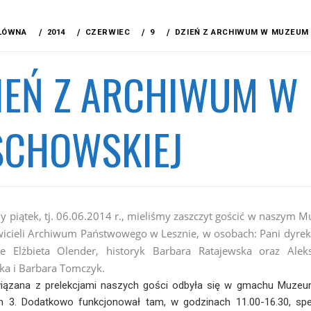
ŁÓWNA
2014
CZERWIEC
9
DZIEŃ Z ARCHIWUM W MUZEUM
IEŃ Z ARCHIWUM W 
CHOWSKIEJ
 piątek, tj. 06.06.2014 r., mieliśmy zaszczyt gościć w naszym 
wicieli Archiwum Państwowego w Lesznie, w osobach: Pani dyrek
e Elżbieta Olender, historyk Barbara Ratajewska oraz Alek
ka i Barbara Tomczyk.
iązana z prelekcjami naszych gości odbyła się w gmachu Muzeu
m 3. Dodatkowo funkcjonował tam, w godzinach 11.00-16.30, spec