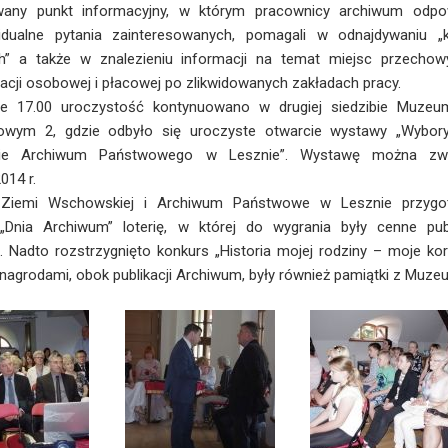
wany punkt informacyjny, w którym pracownicy archiwum odpow
idualne pytania zainteresowanych, pomagali w odnajdywaniu „k
ch” a także w znalezieniu informacji na temat miejsc przechow
cji osobowej i płacowej po zlikwidowanych zakładach pracy.
ie 17.00 uroczystość kontynuowano w drugiej siedzibie Muzeu
owym 2, gdzie odbyło się uroczyste otwarcie wystawy „Wybor
ie Archiwum Państwowego w Lesznie”. Wystawę można zw
014 r.
iemi Wschowskiej i Archiwum Państwowe w Lesznie przygo
 „Dnia Archiwum” loterię, w której do wygrania były cenne publ
 Nadto rozstrzygnięto konkurs „Historia mojej rodziny – moje kor
nagrodami, obok publikacji Archiwum, były również pamiątki z Muze