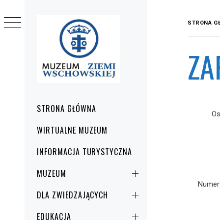
Przejdź
do
STRONA G
treści
ZA
Menu
STRONA GŁÓWNA
Os
główne
WIRTUALNE MUZEUM
INFORMACJA TURYSTYCZNA
MUZEUM
Numery
DLA ZWIEDZAJĄCYCH
EDUKACJA