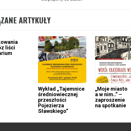
ĄZANE ARTYKUŁY
kowania
z liści
arium
Wykład „Tajemnice
„Moje miasto
średniowiecznej
a w nim..” –
przeszłości
zaproszenie
Pojezierza
na spotkanie
Sławskiego”
acja