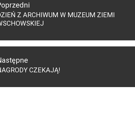
Poprzedni
DZIEŃ Z ARCHIWUM W MUZEUM ZIEMI
Poprzedni
WSCHOWSKIEJ
pis:
Następne
NAGRODY CZEKAJĄ!
Następny
ost: