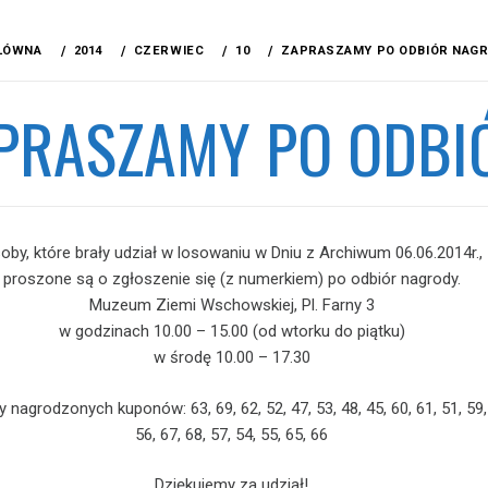
ŁÓWNA
2014
CZERWIEC
10
ZAPRASZAMY PO ODBIÓR NAGR
PRASZAMY PO ODBI
oby, które brały udział w losowaniu w Dniu z Archiwum 06.06.2014r.,
proszone są o zgłoszenie się (z numerkiem) po odbiór nagrody.
Muzeum Ziemi Wschowskiej, Pl. Farny 3
w godzinach 10.00 – 15.00 (od wtorku do piątku)
w środę 10.00 – 17.30
 nagrodzonych kuponów: 63, 69, 62, 52, 47, 53, 48, 45, 60, 61, 51, 59,
56, 67, 68, 57, 54, 55, 65, 66
Dziękujemy za udział!