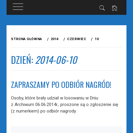
Przejdź
do
STRONA GŁÓWNA
2014
CZERWIEC
10
treści
DZIEŃ:
2014-06-10
ZAPRASZAMY PO ODBIÓR NAGRÓD!
Osoby, które brały udział w losowaniu w Dniu
z Archiwum 06.06.2014r., proszone są o zgłoszenie się
(z numerkiem) po odbiór nagrody.