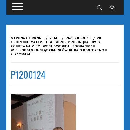
Przejdź
do
STRONA GŁÓWNA
2014
PAŹDZIERNIK
28
treści
CONJUX, MATER, FILIA, SOROR PROPINQUA, CIVIS…
KOBIETA NA ZIEMI WSCHOWSKIEJ I POGRANICZU
WIELKOPOLSKO-ŚLĄSKIM- SŁÓW KILKA O KONFERENCJI
P1200124
P1200124