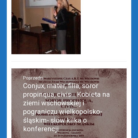
Nawigacja
wpisu
Poprzedni
Conjux, mater, filia, soror
Poprzedni
wpis:
propinqua, civis… Kobieta na
ziemi wschowskiej i
pograniczu wielkopolsko-
śląskim- słów kilka o
konferencji