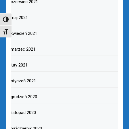
czerwiec 2021
maj 2021
TOGGLE HIGH CONTRAST
TOGGLE FONT SIZE
kwiecień 2021
marzec 2021
luty 2021
styczeń 2021
grudzień 2020
listopad 2020
październik 2020