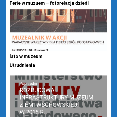
Ferie w muzuem – fotorelacja dzień I
lato w muzeum
Utrudnienia
Nawigacja
wpisu
Poprzedni
ROZBUDOWA
Poprzedni
wpis:
INFRASTRUKTURY MUZEUM
ZIEMI WSCHOWSKIEJ
W 2015 R.