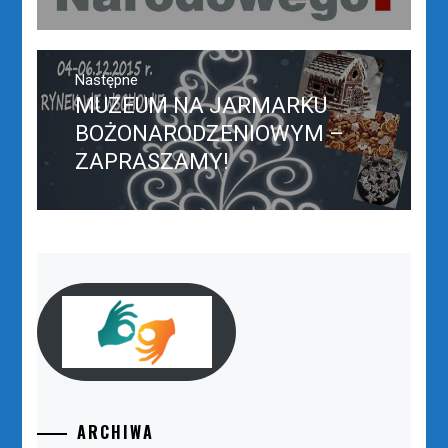
Następne
MUZEUM NA JARMARKU
Następny
post:
BOŻONARODZENIOWYM –
ZAPRASZAMY!
ARCHIWA