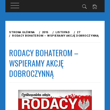
Przejdź
do
STRONA GŁÓWNA
2015
LISTOPAD
27
treści
RODACY BOHATEROM – WSPIERAMY AKCJĘ DOBROCZYNNĄ
RODACY BOHATEROM –
WSPIERAMY AKCJĘ
DOBROCZYNNĄ