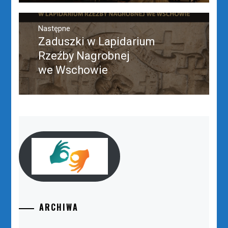
Następne
Zaduszki w Lapidarium
Następny
post:
Rzeźby Nagrobnej
we Wschowie
ARCHIWA