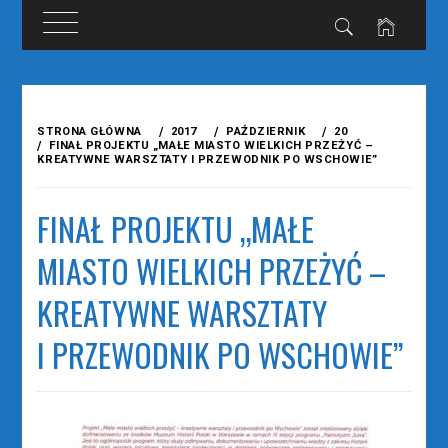
Przejdź
do
STRONA GŁÓWNA
2017
PAŹDZIERNIK
20
treści
FINAŁ PROJEKTU „MAŁE MIASTO WIELKICH PRZEŻYĆ –
KREATYWNE WARSZTATY I PRZEWODNIK PO WSCHOWIE”
FINAŁ PROJEKTU „MAŁE
MIASTO WIELKICH PRZEŻYĆ –
KREATYWNE WARSZTATY
I PRZEWODNIK PO WSCHOWIE”