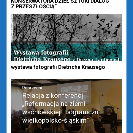
KONSERWATORA DZIEŁ SZTUKI DIALOG
Z PRZESZŁOŚCIĄ”
wystawa fotografii Dietricha Krausego
Nawigacja
wpisu
Poprzedni
Relacja z konferencji
Poprzedni
wpis:
„Reformacja na ziemi
wschowskiej i pograniczu
wielkopolsko-śląskim”