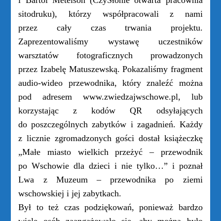
i Bartol Metelson (
CzySłonie otwarta pracownia
sitodruku
), którzy współpracowali z nami
przez cały czas trwania projektu.
Zaprezentowaliśmy wystawę uczestników
warsztatów fotograficznych prowadzonych
przez Izabelę Matuszewską. Pokazaliśmy fragment
a
udio-wideo przewodnika, który znaleźć można
pod adresem
www.zwiedzajwschowe.pl
, lub
korzystając z kodów QR odsyłających
do poszczególnych zabytków i zagadnień. Każdy
z licznie zgromadzonych gości dostał książeczkę
„Małe miasto wielkich przeżyć – przewodnik
po Wschowie dla dzieci i nie tylko…” i poznał
Lwa z Muzeum – przewodnika po ziemi
wschowskiej i jej zabytkach.
Był to też czas podziękowań, ponieważ bardzo