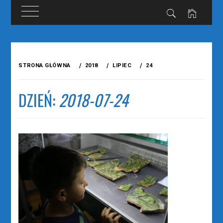
Przejdź
do
STRONA GŁÓWNA
2018
LIPIEC
24
treści
DZIEŃ:
2018-07-24