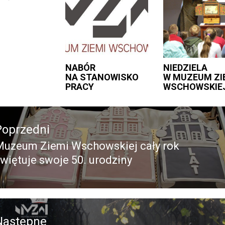
NABÓR
NIEDZIELA
NA STANOWISKO
W MUZEUM ZI
PRACY
WSCHOWSKIE
acja
Poprzedni
Muzeum Ziemi Wschowskiej cały rok
Poprzedni
więtuje swoje 50. urodziny
pis:
Następne