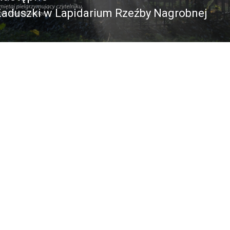
Zaduszki w Lapidarium Rzeźby Nagrobnej
Następny
ost: