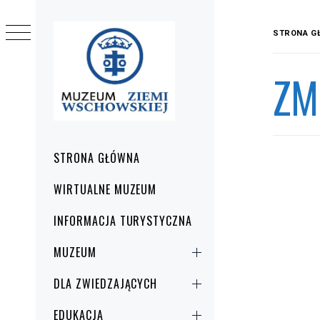
Przejdź
do
STRONA G
treści
ZM
Menu
STRONA GŁÓWNA
główne
WIRTUALNE MUZEUM
INFORMACJA TURYSTYCZNA
MUZEUM
DLA ZWIEDZAJĄCYCH
EDUKACJA