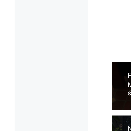
Nawig
wpisu
ś
w