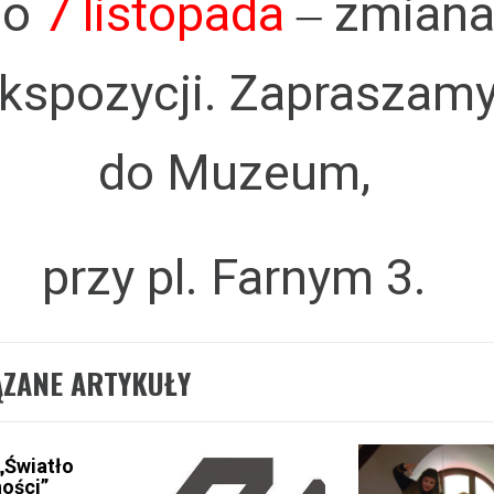
do
7 listopada
zmian
–
kspozycji. Zapraszam
do Muzeum,
przy pl. Farnym 3.
ĄZANE ARTYKUŁY
„Światło
ości”